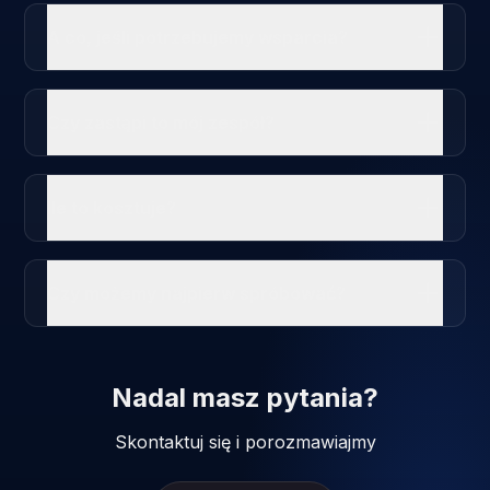
A co, jeśli potrzebujemy wsparcia?
Czy zastąpi to mój zespół?
Ile to kosztuje?
Czy możemy najpierw spróbować?
Nadal masz pytania?
Skontaktuj się i porozmawiajmy