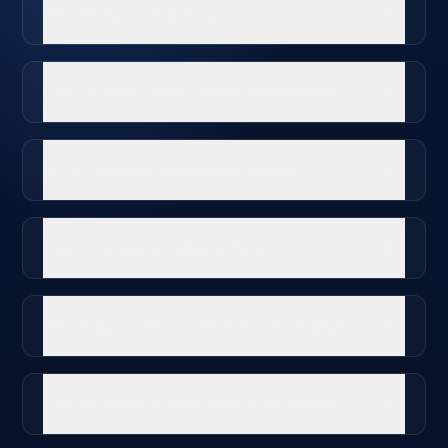
Jak działa konfiguracja?
Czy poradzi sobie z moim wolumenem?
A co z bezpieczeństwem danych?
Czy to działa w trybie offline?
Jak długo trzeba czekać na rezultaty?
Czy możemy dostosować odpowiedzi?