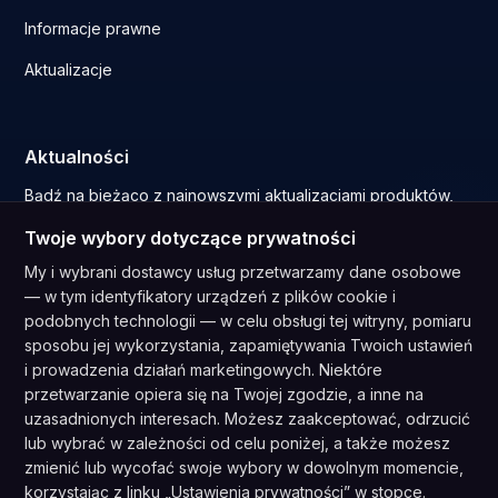
Informacje prawne
Aktualizacje
Aktualności
Bądź na bieżąco z najnowszymi aktualizacjami produktów,
nowościami funkcji i spostrzeżeniami branżowymi prosto do
Twoje wybory dotyczące prywatności
Twojej skrzynki odbiorczej.
My i wybrani dostawcy usług przetwarzamy dane osobowe
— w tym identyfikatory urządzeń z plików cookie i
podobnych technologii — w celu obsługi tej witryny, pomiaru
sposobu jej wykorzystania, zapamiętywania Twoich ustawień
Subskrybuj
i prowadzenia działań marketingowych. Niektóre
Zapisując się, wyrażasz zgodę na naszą
Politykę prywatności
i
przetwarzanie opiera się na Twojej zgodzie, a inne na
wyrażasz zgodę na otrzymywanie aktualizacji od naszych firma.
uzasadnionych interesach. Możesz zaakceptować, odrzucić
lub wybrać w zależności od celu poniżej, a także możesz
zmienić lub wycofać swoje wybory w dowolnym momencie,
korzystając z linku „Ustawienia prywatności” w stopce.