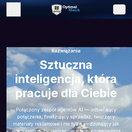
Rozwiązania
Sztuczna
inteligencja, która
pracuje dla Ciebie
Połączony zespół agentów AI — odbierający
połączenia, finalizujący sprzedaż, tworzący
materiały reklamowe i nie tylko — działający jak
jeden system, by uporać się z tym, co spowalnia