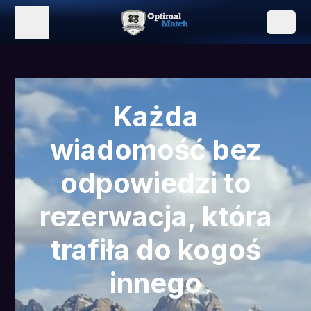
Każda
wiadomość bez
odpowiedzi to
rezerwacja, która
trafiła do kogoś
innego