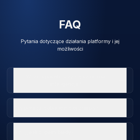
FAQ
Pytania dotyczące działania platformy i jej
możliwości
W jaki sposób uczy się sztuczna
inteligencja?
Czy poradzi sobie w mojej branży?
A co, jeśli popełni błędy?