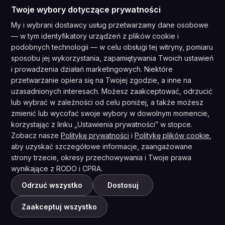
nowościami funkcji i spostrzeżeniami branżowymi prosto do
Twoje wybory dotyczące prywatności
Twojej skrzynki odbiorczej.
My i wybrani dostawcy usług przetwarzamy dane osobowe
— w tym identyfikatory urządzeń z plików cookie i
podobnych technologii — w celu obsługi tej witryny, pomiaru
sposobu jej wykorzystania, zapamiętywania Twoich ustawień
Subskrybuj
i prowadzenia działań marketingowych. Niektóre
Zapisując się, wyrażasz zgodę na naszą
Politykę prywatności
i
przetwarzanie opiera się na Twojej zgodzie, a inne na
wyrażasz zgodę na otrzymywanie aktualizacji od naszych firma.
uzasadnionych interesach. Możesz zaakceptować, odrzucić
lub wybrać w zależności od celu poniżej, a także możesz
zmienić lub wycofać swoje wybory w dowolnym momencie,
korzystając z linku „Ustawienia prywatności” w stopce.
Zobacz nasze
Politykę prywatności
i
Politykę plików cookie
,
aby uzyskać szczegółowe informacje, zaangażowane
Zgodny z RODO
Zgodny z CPRA
strony trzecie, okresy przechowywania i Twoje prawa
Polityka prywatności
·
Warunki korzystania z usługi
·
wynikające z RODO i CPRA.
Nie sprzedawaj moich informacji
·
Ustawienia prywatności
·
© 2026 Unidatum Integrated Products Limited. Wszelkie
Odrzuć wszystko
Dostosuj
prawa zastrzeżone.
Zaakceptuj wszystko