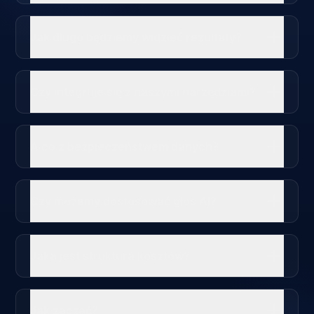
Jak długo będziemy widzieć rezultaty?
Czy integruje się z naszymi narzędziami?
A co z bezpieczeństwem danych?
Czy możemy dostosować głos AI?
Jaka jest struktura kosztów?
Jak zacząć?