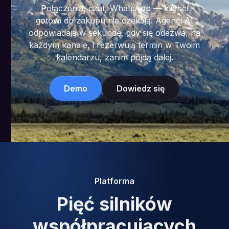
Połączenia, czat, WhatsApp — klienci
gotowi do zakupu nie czekają. Agenci AI
odpowiadają w sekundę, gdy się odezwą, na
każdym kanale, i rezerwują termin w Twoim
kalendarzu, zanim pójdą dalej.
Demo
Dowiedz się
Platforma
Pięć silników
współpracujących