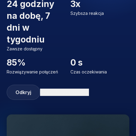
24 godziny
3x
na dobę, 7
Szybsza reakcja
dni w
tygodniu
Zawsze dostępny
85%
0 s
Rozwiązywanie połączeń
Czas oczekiwania
Odkryj
Dowiedz się więcej