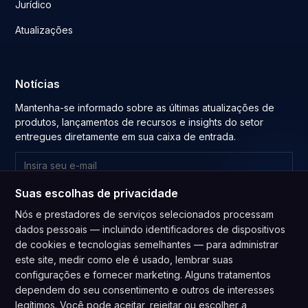
Jurídico
Atualizações
Notícias
Mantenha-se informado sobre as últimas atualizações de
produtos, lançamentos de recursos e insights do setor
entregues diretamente em sua caixa de entrada.
Suas escolhas de privacidade
Inscrever-se
Nós e prestadores de serviços selecionados processam
Ao se inscrever, você concorda com nossa
Política de Privacidade
e
dados pessoais — incluindo identificadores de dispositivos
concorda em receber atualizações de nossa empresa.
de cookies e tecnologias semelhantes — para administrar
este site, medir como ele é usado, lembrar suas
configurações e fornecer marketing. Alguns tratamentos
dependem do seu consentimento e outros de interesses
legítimos. Você pode aceitar, rejeitar ou escolher a