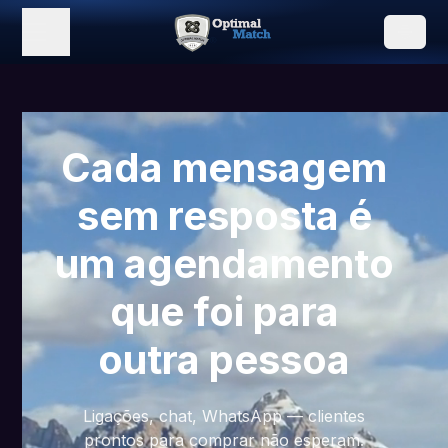
Cada mensagem
sem resposta é
um agendamento
que foi para
outra pessoa
Ligações, chat, WhatsApp — clientes
prontos para comprar não esperam.