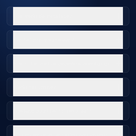
Hoe werkt de installatie?
Kan het mijn volume aan?
Hoe zit het met de gegevensbeveiliging?
Werkt het offline?
Hoe lang duurt het tot resultaat?
Kunnen we de antwoorden aanpassen?