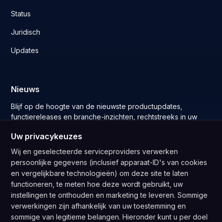
Status
Juridisch
Updates
Nieuws
Blijf op de hoogte van de nieuwste productupdates,
functiereleases en branche-inzichten, rechtstreeks in uw
inbox.
Uw privacykeuzes
Wij en geselecteerde serviceproviders verwerken
persoonlijke gegevens (inclusief apparaat-ID's van cookies
en vergelijkbare technologieën) om deze site te laten
Abonneer u
functioneren, te meten hoe deze wordt gebruikt, uw
Door u te abonneren, gaat u akkoord met ons
Privacybeleid
en
instellingen te onthouden en marketing te leveren. Sommige
geeft u toestemming om updates van ons te ontvangen bedrijf.
verwerkingen zijn afhankelijk van uw toestemming en
sommige van legitieme belangen. Hieronder kunt u per doel