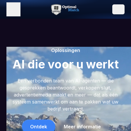
Oplossingen
AI die voor u werkt
Een verbonden team van AI-agenten — die
gesprekken beantwoordt, verkopen sluit,
advertentiemedia maakt en meer — dat als één
systeem samenwerkt om aan te pakken wat uw
bedrijf vertraagt.
Ontdek
Meer informatie