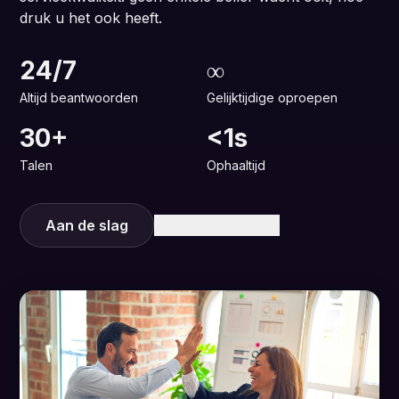
druk u het ook heeft.
24/7
∞
Altijd beantwoorden
Gelijktijdige oproepen
30+
<1s
Talen
Ophaaltijd
Aan de slag
Meer informatie