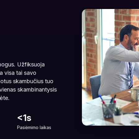
žmogus. Užfiksuoja
da visa tai savo
ribotus skambučius tuo
 vienas skambinantysis
ėte.
<1s
Pasiėmimo laikas