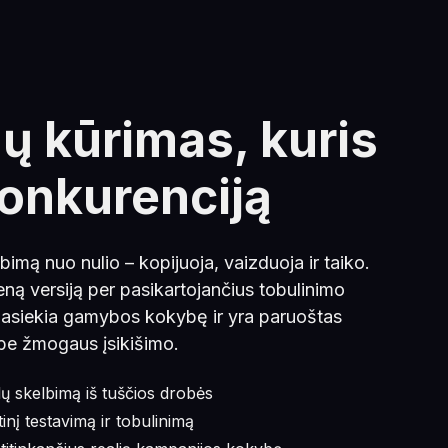
ų kūrimas, kuris
konkurenciją
bimą nuo nulio – kopijuoja, vaizduoja ir taiko.
ieną versiją per pasikartojančius tobulinimo
 pasiekia gamybos kokybę ir yra paruoštas
be žmogaus įsikišimo.
ų skelbimą iš tuščios drobės
inį testavimą ir tobulinimą