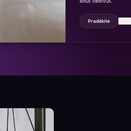
šiltus vadovus.
Pradėkite
Sužin