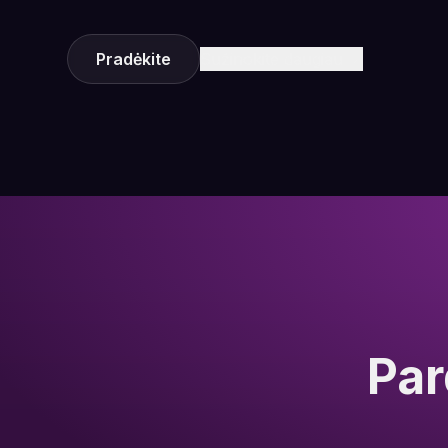
Pradėkite
Sužinokite daugiau
Par