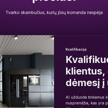
Tvarko skambučius, kurių jūsų komanda nespėja
Kvalifikacija
Kvalifiku
klientus,
dėmesį į
AI užduoda tinkamus kl
nusprendžia, kas yra p