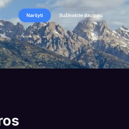
Naršyti
Sužinokite daugiau
ros