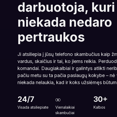
darbuotoja, kuri
niekada nedaro
pertraukos
Ji atsiliepia į jūsų telefono skambučius kaip 
vardus, skaičius ir tai, ko jiems reikia. Perduo
komandai. Daugiakalbiai ir galintys atlikti ne
pačiu metu su ta pačia paslaugų kokybe – nė
niekada nelaukia, kad ir koks užsiėmęs būtum
24/7
∞
30+
Visada atsiliepiate
Vienalaikiai
Kalbos
skambučiai