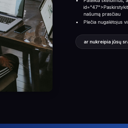
Pateikia skelbimus, 
id="47">Paskirstykit
našumą prasčiau
Plečia nugalėtojus v
ar nukreipia jūsų s