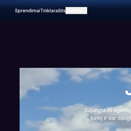
Sprendimai
Tinklaraštis
Ištekliai
Sujungta AI agentų
turinį ir dar dau