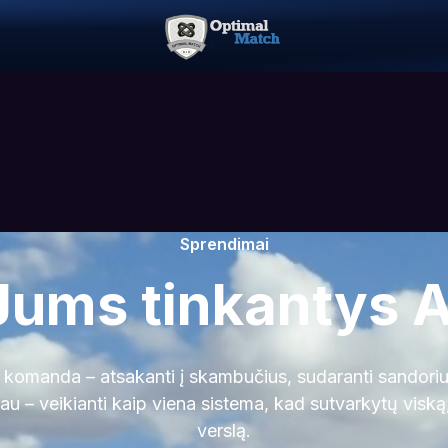
Sprendimai
Jums tinkantys A
 komanda – atsakanti į skambučius, sudaranti sandorius
giau – veikianti kaip viena sistema, kad sutvarkytų visk
verslą.