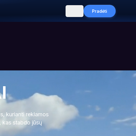
LT
Pradėti
I
, kurianti reklamos
ą, kas stabdo jūsų