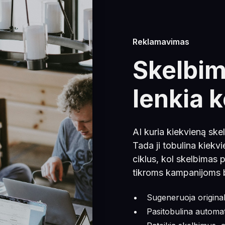
Reklamavimas
Skelbim
lenkia 
AI kuria kiekvieną skel
Tada ji tobulina kiekv
ciklus, kol skelbimas
tikroms kampanijoms 
Sugeneruoja original
Pasitobulina automat