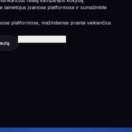
atitinkančius realią kampanijos kokybę.
e laimėtojus įvairiose platformose ir sumažinkite
isose platformose, mažindamas prastai veikiančius
Sužinokite daugiau
rautą