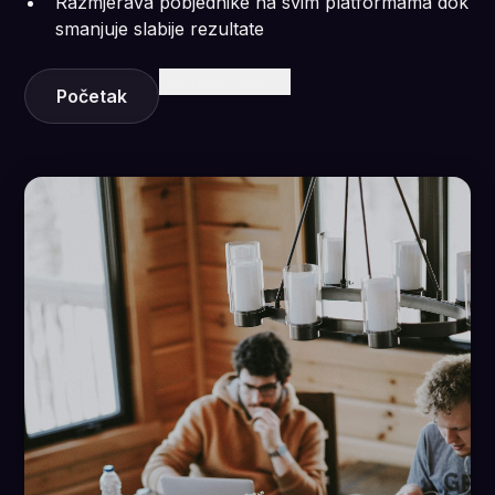
Razmjerava pobjednike na svim platformama dok
smanjuje slabije rezultate
Saznajte više
Početak