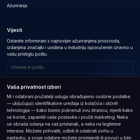
Ažuriranja
Vijesti
Ostanite informirani s najnovijim ažuriranjima proizvoda,
izdanjima značajki i uvidima u industriju isporučenim izravno u
vašu pristiglu poštu.
Pretplatite se
Vaša privatnost izbori
Pretplatom pristajete na naša
Pravila privatnosti
i pristanak za
Mi i odabrani pružatelji usluga obrađujemo osobne podatke
primanje ažuriranja od naše tvrtke.
— uključujući identifikatore uređaja iz kolačića i sličnih
tehnologija — kako bismo pokrenuli ovu stranicu, mjerili kako
se koristi, zapamtili vaše postavke i pružili marketing. Neka
se obrada oslanja na vaš pristanak, a neka na legitimne
interese. Možete prihvatiti, odbiti ili odabrati svrhu u
nastavku, a svoje odabire možete promijeniti ili povući u bilo
Usuglašeno s GDPR
Usuglašeno s CPRA