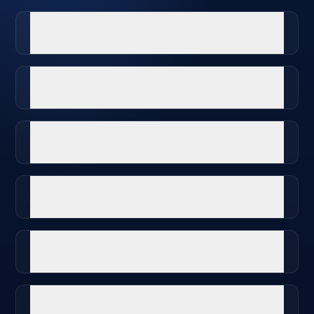
Može li podnijeti moj volumen?
Što je sa sigurnošću podataka?
Radi li izvan mreže?
Koliko je potrebno do rezultata?
Možemo li prilagoditi odgovore?
Što ako trebamo podršku?