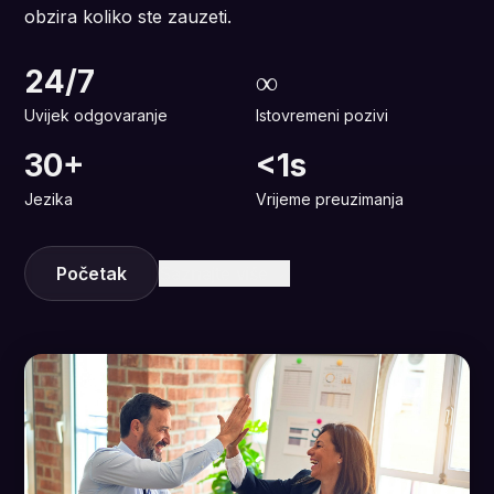
obzira koliko ste zauzeti.
24/7
∞
Uvijek odgovaranje
Istovremeni pozivi
30+
<1s
Jezika
Vrijeme preuzimanja
Početak
Saznajte više