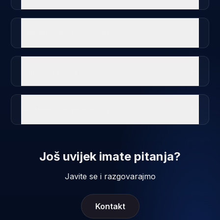
Zamjenjuje li to moj tim?
Koliko to košta?
Možemo li prvo isprobati?
Još uvijek imate pitanja?
Javite se i razgovarajmo
Kontakt