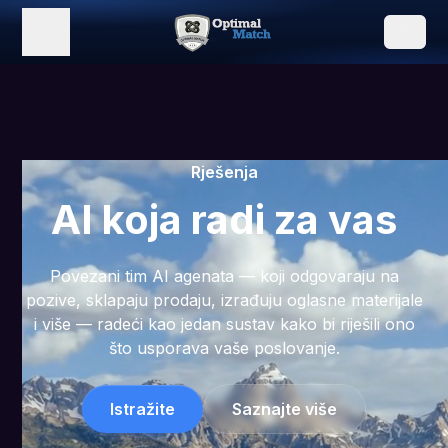
Rješenja
AI koja radi za vas
Povezani tim AI agenata — koji odgovaraju na
pozive, sklapaju prodaju, izrađuju oglasne materijale
i više — radeći kao jedan sustav kako bi riješili ono
što usporava vaše poslovanje.
Istražite
Saznajte više