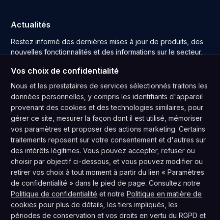
Actualités
Restez informé des dernières mises à jour de produits, des
nouvelles fonctionnalités et des informations sur le secteur,
directement dans votre boîte de réception.
Vos choix de confidentialité
Nous et les prestataires de services sélectionnés traitons les
données personnelles, y compris les identifiants d'appareil
provenant des cookies et des technologies similaires, pour
Abonnez-vous
gérer ce site, mesurer la façon dont il est utilisé, mémoriser
En vous abonnant, vous acceptez notre
Politique de confidentialité
vos paramètres et proposer des actions marketing. Certains
et consentez à recevoir des mises à jour de notre société.
traitements reposent sur votre consentement et d'autres sur
des intérêts légitimes. Vous pouvez accepter, refuser ou
choisir par objectif ci-dessous, et vous pouvez modifier ou
retirer vos choix à tout moment à partir du lien « Paramètres
de confidentialité » dans le pied de page. Consultez notre
Politique de confidentialité
et notre
Politique en matière de
Conforme au RGPD
Conforme à la CPRA
cookies
pour plus de détails, les tiers impliqués, les
Politique de confidentialité
·
Conditions d'utilisation
·
périodes de conservation et vos droits en vertu du RGPD et
Ne pas vendre mes informations
·