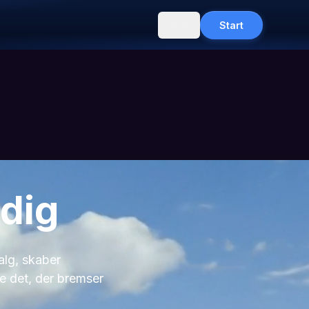
DK
Start
 dig
alg, skaber
e det, der bremser