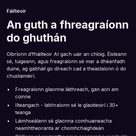
Fáilteoir
An guth a fhreagraíonn
do ghuthán
Oibríonn d’fháilteoir AI gach uair an chloig. Éisteann
sé, tuigeann, agus freagraíonn sé mar a dhéanfadh
duine, ag gabháil go díreach cad a theastaíonn ó do
chustaiméirí.
Freagraíonn glaonna láithreach, gan aon am
coinne
Ilteangach - labhraíonn sé le glaoiteoirí i 30+
teanga
Láimhseálann sé glaonna comhuaineacha
neamhtheoranta ar chomhchaighdeán