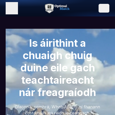
Is áirithint a
chuaigh chuig
duine eile gach
teachtaireacht
nár freagraíodh
Glaonna, comhrá, WhatsApp — ní fhanann
custaiméirí atá réidh le ceannach.