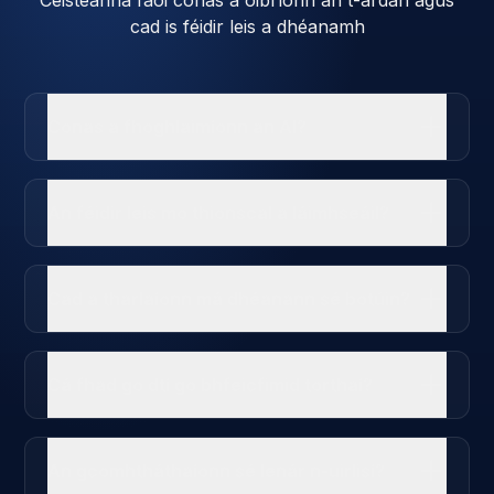
cad is féidir leis a dhéanamh
Conas a fhoghlaimíonn an AI?
An féidir leis mo thionscal a láimhseáil?
Cad a tharlaíonn má dhéanann sé botúin?
Cá fhad go dtí go bhfeicfimid torthaí?
An gcomhtháthaíonn sé lenár n-uirlisí?