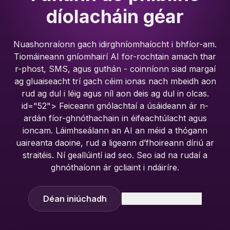
díolacháin géar
Nuashonraíonn gach idirghníomhaíocht i bhfíor-am.
Tiomáineann gníomhairí AI for-rochtain amach thar
r-phost, SMS, agus guthán - coinníonn siad margaí
ag gluaiseacht trí gach céim ionas nach mbeidh aon
rud ag dul i léig agus níl aon deis ag dul in olcas.
id="52"> Feiceann gnólachtaí a úsáideann ár n-
ardán fíor-ghnóthachain in éifeachtúlacht agus
ioncam. Láimhseálann an AI an méid a thógann
uaireanta daoine, rud a ligeann d’fhoireann díriú ar
straitéis. Ní geallúintí iad seo. Seo iad na rudaí a
ghnóthaíonn ár gcliaint i ndáiríre.
Déan iniúchadh
Foghlaim tuilleadh