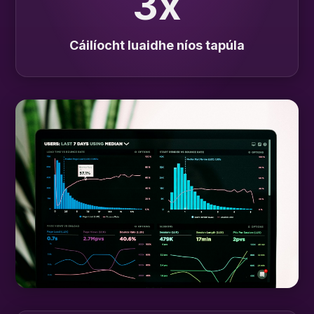
3x
Cáilíocht luaidhe níos tapúla