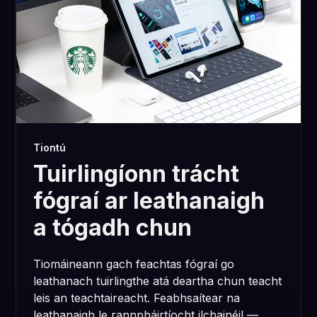
Tiontú
Tuirlingíonn trácht
fógraí ar leathanaigh
a tógadh chun
Tiomáineann gach feachtas fógraí go
leathanach tuirlingthe atá deartha chun teacht
leis an teachtaireacht. Feabhsaítear na
leathanaigh le rannpháirtíocht ilchainéil —