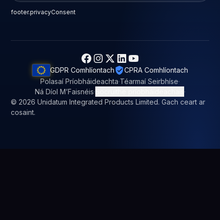
footer.privacyConsent
GDPR Comhlíontach
CPRA Comhlíontach
Polasaí Príobháideachta
·
Téarmaí Seirbhíse
·
Ná Díol M’Faisnéis
·
Socruithe príobháideachais
·
© 2026 Unidatum Integrated Products Limited. Gach ceart ar
cosaint.