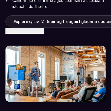
Cáilíonn sé cruinnithe agus ceannairí a sceidealú
isteach i do fhéilire
iExplore</iLi> fáilteoir ag freagairt glaonna cust
Foghlaim tuilleadh