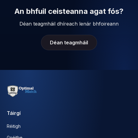
An bhfuil ceisteanna agat fós?
Déan teagmháil dhíreach lenár bhfoireann
Déan teagmháil
Táirgí
Réitigh
Gnéithe