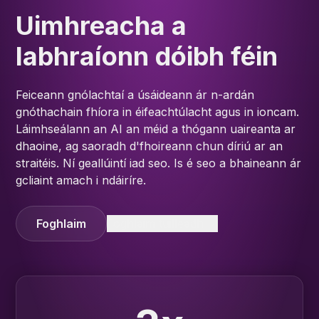
Uimhreacha a
labhraíonn dóibh féin
Feiceann gnólachtaí a úsáideann ár n-ardán
gnóthachain fhíora in éifeachtúlacht agus in ioncam.
Láimhseálann an AI an méid a thógann uaireanta ar
dhaoine, ag saoradh d'fhoireann chun díriú ar an
straitéis. Ní geallúintí iad seo. Is é seo a bhaineann ár
gcliaint amach i ndáiríre.
Foghlaim
Foghlaim tuilleadh