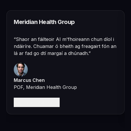
Meridian Health Group
“
Shaor an fáilteoir AI m'fhoireann chun díol i
ndáiríre. Chuamar ó bheith ag freagairt fón an
lá ar fad go dtí margaí a dhúnadh.
”
Marcus Chen
POF, Meridian Health Group
Léigh cás-staidéar