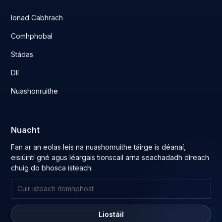
Ionad Cabhrach
Comhphobal
Stádas
Dlí
Nuashonruithe
Nuacht
Fan ar an eolas leis na nuashonruithe táirge is déanaí,
eisiúintí gné agus léargais tionscail arna seachadadh díreach
chuig do bhosca isteach.
Liostáil