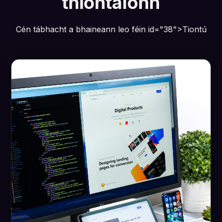
thiontaíonn
Cén tábhacht a bhaineann leo féin id="38">Tiontú