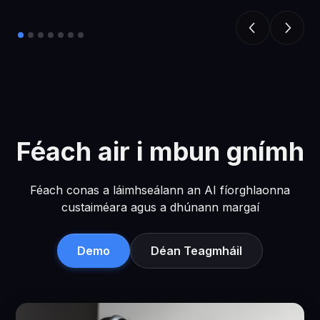
Féach air i mbun gnímh
Féach conas a láimhseálann an AI fíorghlaonna
custaiméara agus a dhúnann margaí
Demo
Déan Teagmháil