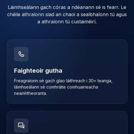
Láimhseálann gach córas a ndéanann sé is fearr. Le
chéile athraíonn siad an chaoi a sealbhaíonn tú agus
a athraíonn tú custaiméirí.
Faighteoir gutha
Freagraíonn sé gach glao láithreach i 30+ teanga,
láimhseálann sé comhráite comhuaineacha
neamhtheoranta.