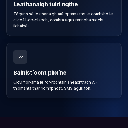
Leathanaigh tuirlingthe
Tógann sé leathanaigh atá optamaithe le comhshó le
cliceáil-go-glaoch, comhrá agus rannpháirtíocht
ilchainéil.
Bainistíocht píblíne
CRM fíor-ama le for-rochtain sheachtrach AI-
thiomanta thar ríomhphost, SMS agus fón.