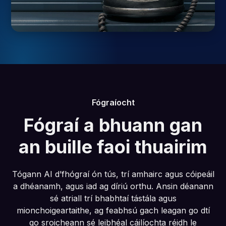
Fógraíocht
Fógraí a bhuann gan
an buille faoi thuairim
Tógann AI d’fhógraí ón tús, trí amhairc agus cóipeáil
a dhéanamh, agus iad ag díriú orthu. Ansin déanann
sé atriall trí bhabhtaí tástála agus
mionchoigeartaithe, ag feabhsú gach leagan go dtí
go sroicheann sé leibhéal cáilíochta réidh le