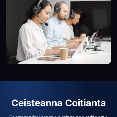
Ceisteanna Coitianta
Ceisteanna faoi conas a oibríonn an t-ardán agus