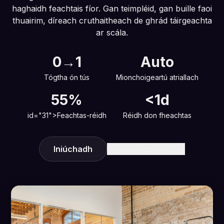
haghaidh feachtais fíor. Gan teimpléid, gan buille faoi
thuairim, díreach cruthaitheach de ghrád táirgeachta
ar scála.
0→1
Auto
Tógtha ón tús
Mionchoigeartú atriallach
55%
<1d
id="31">Feachtas-réidh
Réidh don fheachtas
Iniúchadh
Foghlaim tuilleadh