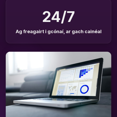
24/7
Ag freagairt i gcónaí, ar gach cainéal