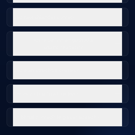
Cad faoi shlándáil sonraí?
An féidir linn an guth AI a
shaincheapadh?
Cad é an struchtúr costais?
Conas a chuirfimid tús leis?
An bhfuil conradh le glasáil isteach?