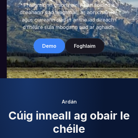
Freagraíonn gníomhairí AI an soicind a
dhéanann siad teagmháil, ar aon chainéal,
agus cuireann siad in áirithe iad díreach i
d'fhéilire sula mbogann siad ar aghaidh.
Demo
Foghlaim
Ardán
Cúig inneall ag obair le
chéile