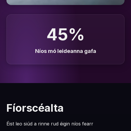
45%
Níos mó leideanna gafa
Fíorscéalta
Éist leo siúd a rinne rud éigin níos fearr