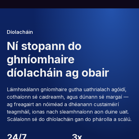
Díolacháin
Ní stopann do
ghníomhaire
díolacháin ag obair
Láimhseálann gníomhaire gutha uathrialach agóidí,
cothaíonn sé caidreamh, agus dúnann sé margaí —
ag freagairt an nóiméad a dhéanann custaiméirí
teagmháil, ionas nach sleamhnaíonn aon duine uait.
Scálaíonn sé do dhíolacháin gan do phárolla a scálú.
24/7
3x