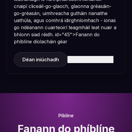
cnaipí cliceáil-go-glaoch, glaonna gréasáin-
go-gréasán, uimhreacha gutháin rianaithe
uathúla, agus comhrá idirghníomhach - ionas
go ndéanann cuairteoirí teagmháil leat nuair a
bhíonn siad réidh. id="45">Fanann do
phíblíne díolacháin géar
Déan iniúchadh
Foghlaim tuilleadh
Píblíne
Fanann do phíblíne