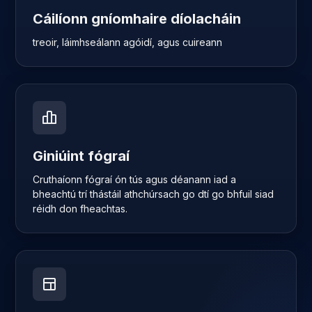
Cáilíonn gníomhaire díolacháin
treoir, láimhseálann agóidí, agus cuireann
Giniúint fógraí
Cruthaíonn fógraí ón tús agus déanann iad a
bheachtú trí thástáil athchúrsach go dtí go bhfuil siad
réidh don fheachtas.