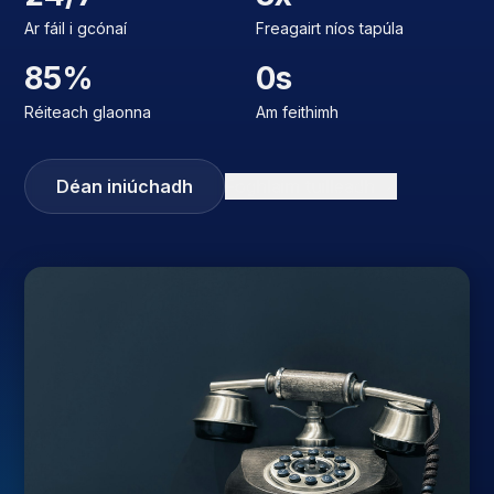
Ar fáil i gcónaí
Freagairt níos tapúla
85%
0s
Réiteach glaonna
Am feithimh
Déan iniúchadh
Foghlaim tuilleadh